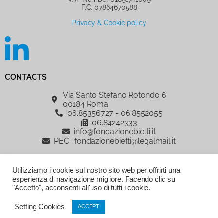
F.C. 07864670588
Privacy & Cookie policy
CONTACTS
Via Santo Stefano Rotondo 6
00184 Roma
06.85356727 - 06.8552055
06.84242333
info@fondazionebietti.it
PEC : fondazionebietti@legalmail.it
IRCCS Fondazione G.B. Bietti per lo Studio e la Ricerca in Oftalmologia
Utilizziamo i cookie sul nostro sito web per offrirti una
ETS, è sostenuta dalla Fondazione Roma
esperienza di navigazione migliore. Facendo clic su
AREA RISERVATA
"Accetto", acconsenti all'uso di tutti i cookie.
Setting Cookies
ACCEPT