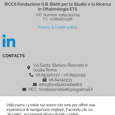
IRCCS Fondazione G.B. Bietti per lo Studio e la Ricerca
in Oftalmologia ETS
VAT Number 01891741009
F.C. 07864670588
Privacy & Cookie policy
CONTACTS
Via Santo Stefano Rotondo 6
00184 Roma
06.85356727 - 06.8552055
06.84242333
info@fondazionebietti.it
PEC : fondazionebietti@legalmail.it
IRCCS Fondazione G.B. Bietti per lo Studio e la Ricerca in Oftalmologia
Utilizziamo i cookie sul nostro sito web per offrirti una
ETS, è sostenuta dalla Fondazione Roma
esperienza di navigazione migliore. Facendo clic su
AREA RISERVATA
"Accetto", acconsenti all'uso di tutti i cookie.