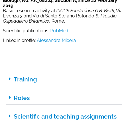
Biologi), No. AA_08224, Section A, since 22 February
2019
Basic research activity at
IRCCS Fondazione G.B. Bietti
, Via
Livenza 3 and Via di Santo Stefano Rotondo 6,
Presidio
Ospedaliero Britannico
, Rome.
Scientific publications:
PubMed
LinkedIn profile:
Alessandra Micera
Training
Roles
Scientific and teaching assignments