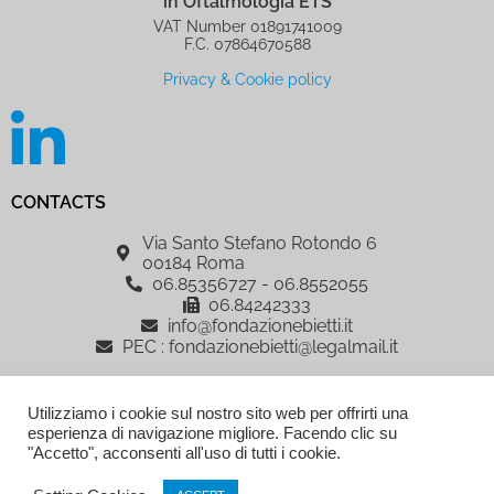
in Oftalmologia ETS
VAT Number 01891741009
F.C. 07864670588
Privacy & Cookie policy
CONTACTS
Via Santo Stefano Rotondo 6
00184 Roma
06.85356727 - 06.8552055
06.84242333
info@fondazionebietti.it
PEC : fondazionebietti@legalmail.it
IRCCS Fondazione G.B. Bietti per lo Studio e la Ricerca in Oftalmologia
Utilizziamo i cookie sul nostro sito web per offrirti una
ETS, è sostenuta dalla Fondazione Roma
esperienza di navigazione migliore. Facendo clic su
AREA RISERVATA
"Accetto", acconsenti all'uso di tutti i cookie.