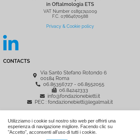
in Oftalmologia ETS
VAT Number 01891741009
F.C. 07864670588
Privacy & Cookie policy
CONTACTS
Via Santo Stefano Rotondo 6
00184 Roma
06.85356727 - 06.8552055
06.84242333
info@fondazionebietti.it
PEC : fondazionebietti@legalmail.it
IRCCS Fondazione G.B. Bietti per lo Studio e la Ricerca in Oftalmologia
Utilizziamo i cookie sul nostro sito web per offrirti una
ETS, è sostenuta dalla Fondazione Roma
esperienza di navigazione migliore. Facendo clic su
AREA RISERVATA
"Accetto", acconsenti all'uso di tutti i cookie.