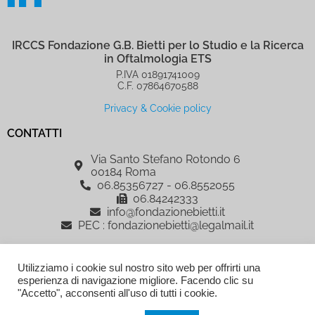
IRCCS Fondazione G.B. Bietti per lo Studio e la Ricerca
in Oftalmologia ETS
P.IVA 01891741009
C.F. 07864670588
Privacy & Cookie policy
CONTATTI
Via Santo Stefano Rotondo 6
00184 Roma
06.85356727 - 06.8552055
06.84242333
info@fondazionebietti.it
PEC : fondazionebietti@legalmail.it
IRCCS Fondazione G.B. Bietti per lo Studio e la Ricerca in Oftalmologia
Utilizziamo i cookie sul nostro sito web per offrirti una
ETS, è sostenuta dalla Fondazione Roma
esperienza di navigazione migliore. Facendo clic su
AREA RISERVATA
"Accetto", acconsenti all'uso di tutti i cookie.