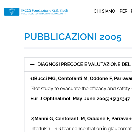
CHI SIAMO
PER I
PUBBLICAZIONI 2005
DIAGNOSI PRECOCE E VALUTAZIONE D
1)Bucci MG, Centofanti M, Oddone F, Parravan
Pilot study to evacuate the efficacy and safet
Eur. J Ophthalmol. May-June 2005; 15(3):347-
2)Manni G, Centofanti M, Oddone F, Parravan
Interlukin – 1 ß tear concentration in glaucoma