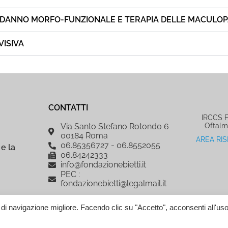
 DANNO MORFO-FUNZIONALE E TERAPIA DELLE MACULOP
VISIVA
CONTATTI
IRCCS Fo
Oftalm
Via Santo Stefano Rotondo 6
00184 Roma
AREA RI
06.85356727 - 06.8552055
e la
06.84242333
info@fondazionebietti.it
PEC :
fondazionebietti@legalmail.it
a di navigazione migliore. Facendo clic su "Accetto", acconsenti all'uso