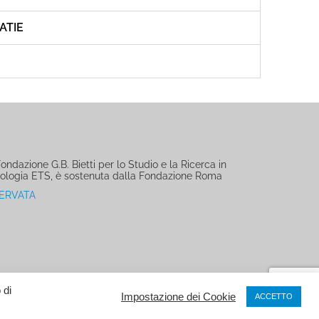
ATIE
ndazione G.B. Bietti per lo Studio e la Ricerca in
ologia ETS, è sostenuta dalla Fondazione Roma
SERVATA
 di
Impostazione dei Cookie
ACCETTO