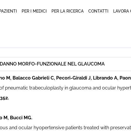
 PAZIENTI
PER I MEDICI
PER LA RICERCA
CONTATTI
LAVORA 
EL DANNO MORFO-FUNZIONALE NEL GLAUCOMA
o M, Balacco Gabrieli C, Pecori-Giraldi J, Librando A, Paon
y of pneumatic trabeculoplasty in glaucoma and ocular hypert
352.
o M, Bucci MG.
tous and ocular hyopertensive patients treated with preservat