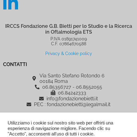
IRCCS Fondazione G.B. Bietti per lo Studio e la Ricerca
in Oftalmologia ETS
P.IVA 01891741009
C.F. 07864670588
Privacy & Cookie policy
CONTATTI
Via Santo Stefano Rotondo 6
00184 Roma
06.85356727 - 06.8552055
06.84242333
info@fondazionebietti.it
PEC : fondazionebietti@legalmail.it
IRCCS Fondazione G.B. Bietti per lo Studio e la Ricerca in Oftalmologia
Utilizziamo i cookie sul nostro sito web per offrirti una
ETS, è sostenuta dalla Fondazione Roma
esperienza di navigazione migliore. Facendo clic su
AREA RISERVATA
"Accetto", acconsenti all'uso di tutti i cookie.