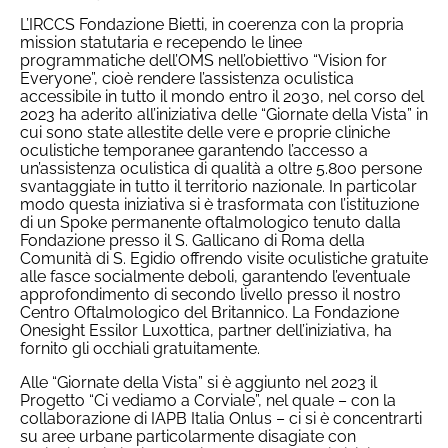
L’IRCCS Fondazione Bietti, in coerenza con la propria
mission statutaria e recependo le linee
programmatiche dell’OMS nell’obiettivo “Vision for
Everyone”, cioè rendere l’assistenza oculistica
accessibile in tutto il mondo entro il 2030, nel corso del
2023 ha aderito all’iniziativa delle “Giornate della Vista” in
cui sono state allestite delle vere e proprie cliniche
oculistiche temporanee garantendo l’accesso a
un’assistenza oculistica di qualità a oltre 5.800 persone
svantaggiate in tutto il territorio nazionale. In particolar
modo questa iniziativa si è trasformata con l’istituzione
di un Spoke permanente oftalmologico tenuto dalla
Fondazione presso il S. Gallicano di Roma della
Comunità di S. Egidio offrendo visite oculistiche gratuite
alle fasce socialmente deboli, garantendo l’eventuale
approfondimento di secondo livello presso il nostro
Centro Oftalmologico del Britannico. La Fondazione
Onesight Essilor Luxottica, partner dell’iniziativa, ha
fornito gli occhiali gratuitamente.
Alle “Giornate della Vista” si è aggiunto nel 2023 il
Progetto “Ci vediamo a Corviale”, nel quale – con la
collaborazione di IAPB Italia Onlus – ci si è concentrarti
su aree urbane particolarmente disagiate con